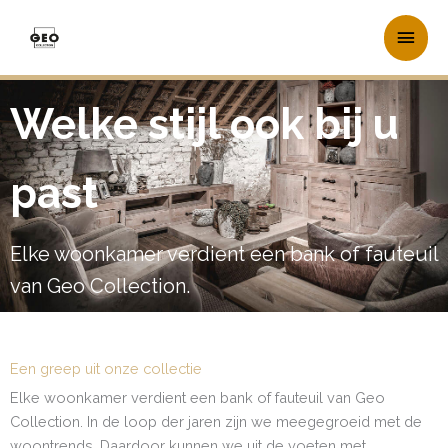
Ga
Hoo
naar
de
inhoud
Welke stijl ook bij u
past
Elke woonkamer verdient een bank of fauteuil
van Geo Collection.
Een greep uit onze collectie
Elke woonkamer verdient een bank of fauteuil van Geo
Collection. In de loop der jaren zijn we meegegroeid met de
woontrends. Daardoor kunnen we uit de voeten met